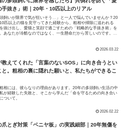
猫の多頭飼いに限界を感じたら】共倒れを防ぐ「愛
の手抜き」術｜20年・10匹以上のリアル
頭飼いが限界で気が狂いそう…」と一人で悩んでいませんか？20
10匹以上の猫を見守ってきた経験から、粗相や掃除に追われる
を抜け出し、愛猫と笑顔で過ごすための「戦略的な手抜き術」を
。あなたが冷酷なのではなく、一生懸命だから苦しいのです。今
心を軽くするヒントを届けます。
2026.03.22
が教えてくれた「言葉のないSOS」に向き合うとい
こと。粗相の裏に隠れた願いと、私たちができるこ
粗相には、彼らなりの理由があります。20年の多頭飼い生活の中
私が経験した失敗と、そこから学んだ「命を守るための向き合い
について。
2026.02.22
の爪とぎ対策「ベニヤ板」の実践細部｜20年無傷を