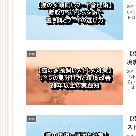
20
いの
トロ
【
動物
境
20
「小
分け
ます
【
動物
ス