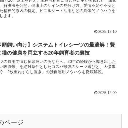
年間で10匹以上を迎え、現在も粗相に悩む飼い主が実践した「諦め
」解決法を公開。健康上のサインの見分け方、愛情不足や不安と
た精神的原因の特定、ビニルシート活用などの具体的ノウハウを
します。
2025.12.10
多頭飼い向け】システムトイレシーツの最適解！費
と猫の健康を両立する20年飼育者の裏技
ツの費用で悩む多頭飼いのあなたへ。20年の経験から導き出した
い吸収帯」を絶対条件としたコスパ最強のシーツ選びと、大惨事
ぐ「2枚重ねずらし置き」の独自運用ノウハウを徹底解説。
2025.12.09
のページ