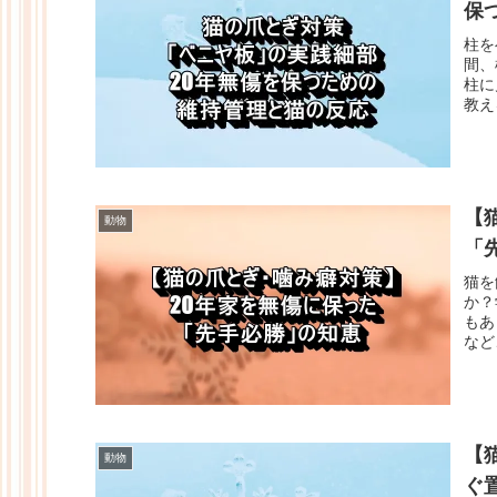
保
柱を
間、
柱に
教え
【
動物
「
猫を
か？
もあ
など
【
動物
ぐ