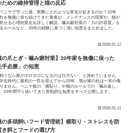
つための維持管理と猫の反応
ベニヤで守った後、実際にどのような変化が起きるのか？20年
柱を無傷に保ち続けてきた筆者が、メンテナンスの現実や、猫が
見せる心理的変化を詳しく解説。噛み癖対策の「力の許容度」を
るルールなど、20年の経験に基づく深い知恵をまとめました。
2026.01.12
猫の爪とぎ・噛み癖対策】20年家を無傷に保った
先手必勝」の知恵
飼うなら家がボロボロになるのは仕方ない、と諦めていません
学生時代に最初の一匹を迎えてから20年、我が家の柱は一本の傷
りません。ベニヤ板の「横貼り」や猫のルールでの「噛み返し」
、20年間守り抜いてきた実戦的な知恵をすべて公開します。
2026.01.11
猫の多頭飼いフード管理術】横取り・ストレスを防
置き餌とフードの選び方