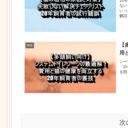
20
ない
いっ
解説
【
動物
用
シー
「白
を防
次