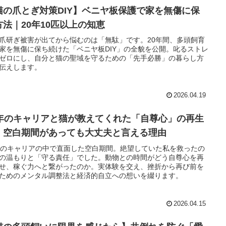
猫の爪とぎ対策DIY】ベニヤ板保護で家を無傷に保
方法｜20年10匹以上の知恵
爪研ぎ被害が出てから悩むのは「無駄」です。20年間、多頭飼育
家を無傷に保ち続けた「ベニヤ板DIY」の全貌を公開。叱るストレ
ゼロにし、自分と猫の聖域を守るための「先手必勝」の暮らし方
伝えします。
2026.04.19
0年のキャリアと猫が教えてくれた「自尊心」の再生
。空白期間があっても大丈夫と言える理由
年のキャリアの中で直面した空白期間。絶望していた私を救ったの
の温もりと「守る責任」でした。動物との時間がどう自尊心を再
せ、稼ぐ力へと繋がったのか。実体験を交え、挫折から再び前を
ためのメンタル調整法と経済的自立への想いを綴ります。
2026.04.15