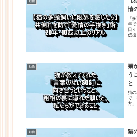
【
動物
情
「多
年で
日々
伝授
すぐ
猫
動物
う
と
猫の
で、
方」
猫
動物