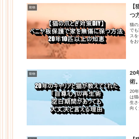
【
動物
つ
猫の
でも
スを
をお
2
動物
術
20
は猫
生さ
向く