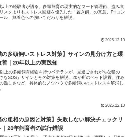
年以上の経験者が語る、多頭飼育の現実的なフード管理術。盗み食
リスクよりもストレス回避を優先した「置き餌」の真意、PHコン
ール、無着色への強いこだわりを解説。
2025.12.10
猫の多頭飼いストレス対策】サインの見分け方と環
改善｜20年以上の実践知
年以上の多頭飼育経験を持つベテランが、見過ごされがちな猫の
さなSOS」サインとその対策を解説。20か所のベッド設置、住み
の難しさなど、具体的なノウハウで多頭飼いのストレスを解消し
。
2025.12.10
猫の粗相の原因と対策】失敗しない解決チェックリ
ト｜20年飼育者の試行錯誤