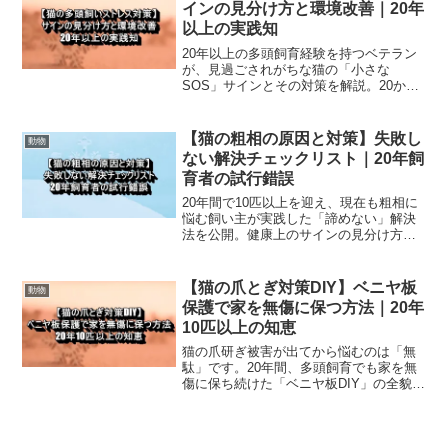
インの見分け方と環境改善｜20年
以上の実践知
20年以上の多頭飼育経験を持つベテラン
が、見過ごされがちな猫の「小さな
SOS」サインとその対策を解説。20か所
のベッド設置、住み分けの難しさなど、
具体的なノウハウで多頭飼いのストレス
を解消します。
【猫の粗相の原因と対策】失敗し
動物
ない解決チェックリスト｜20年飼
育者の試行錯誤
20年間で10匹以上を迎え、現在も粗相に
悩む飼い主が実践した「諦めない」解決
法を公開。健康上のサインの見分け方、
愛情不足や不安といった精神的原因の特
定、ビニルシート活用などの具体的ノウ
ハウを解説します。
【猫の爪とぎ対策DIY】ベニヤ板
動物
保護で家を無傷に保つ方法｜20年
10匹以上の知恵
猫の爪研ぎ被害が出てから悩むのは「無
駄」です。20年間、多頭飼育でも家を無
傷に保ち続けた「ベニヤ板DIY」の全貌を
公開。叱るストレスをゼロにし、自分と
猫の聖域を守るための「先手必勝」の暮
らし方をお伝えします。