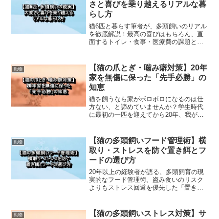
さと喜びを乗り越えるリアルな暮
らし方
猫6匹と暮らす筆者が、多頭飼いのリアル
を徹底解説！最高の喜びはもちろん、直
面するトイレ・食事・医療費の課題と具
体的な乗り越え方を公開。多頭飼いを始
めるか悩む猫好きさんの背中を押す、実
体験に基づいたアドバイス集です。
【猫の爪とぎ・噛み癖対策】20年
動物
家を無傷に保った「先手必勝」の
知恵
猫を飼うなら家がボロボロになるのは仕
方ない、と諦めていませんか？学生時代
に最初の一匹を迎えてから20年、我が家
の柱は一本の傷もありません。ベニヤ板
の「横貼り」や猫のルールでの「噛み返
し」など、20年間守り抜いてきた実戦的
【猫の多頭飼いフード管理術】横
動物
な知恵をすべて公開します。
取り・ストレスを防ぐ置き餌とフ
ードの選び方
20年以上の経験者が語る、多頭飼育の現
実的なフード管理術。盗み食いのリスク
よりもストレス回避を優先した「置き
餌」の真意、PHコントロール、無着色へ
の強いこだわりを解説。
【猫の多頭飼いストレス対策】サ
動物