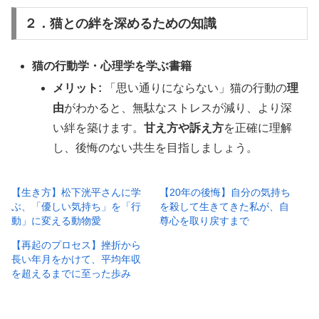
２．猫との絆を深めるための知識
猫の行動学・心理学を学ぶ書籍
メリット:
「思い通りにならない」猫の行動の
理
由
がわかると、無駄なストレスが減り、より深
い絆を築けます。
甘え方や訴え方
を正確に理解
し、後悔のない共生を目指しましょう。
【生き方】松下洸平さんに学
【20年の後悔】自分の気持ち
ぶ、「優しい気持ち」を「行
を殺して生きてきた私が、自
動」に変える動物愛
尊心を取り戻すまで
【再起のプロセス】挫折から
長い年月をかけて、平均年収
を超えるまでに至った歩み