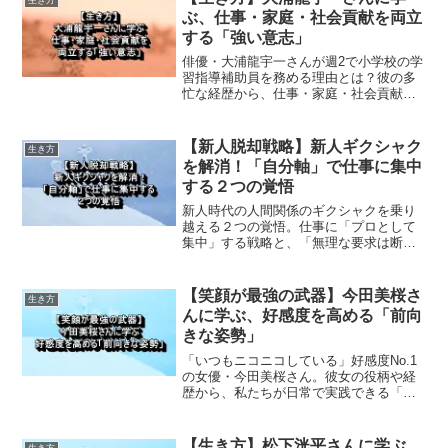
ぶ、仕事・家庭・社会貢献を両立
する「強い意志」
俳優・大浦龍宇一さんが週2で小学校の学
習指導補助員を務める理由とは？彼の多
忙な経歴から、仕事・家庭・社会貢献を
両立するための「強い意志」と、人生を
豊かにする秘訣を考察します。
【新人脱却戦略】新人ギクシャク
生き方
を解消！「自分軸」で仕事に集中
する２つの覚悟
新人時代の人間関係のギクシャクを乗り
越える２つの覚悟。仕事に「プロとして
集中」する戦略と、「無理な要求は断る
勇気」を持つ自己尊重術を解説。自分軸
を確立し、ストレスを減らす方法。
【笑顔が最強の武器】今田美桜さ
生き方
んに学ぶ、好感度を高める「前向
きな姿勢」
「いつもニコニコしている」好感度No.1
の女優・今田美桜さん。彼女の役柄や経
歴から、私たちが日常で実践できる「好
感度を高める前向きな生き方」について
考察します。
【生き方】松下洸平さんに学ぶ、
生き方