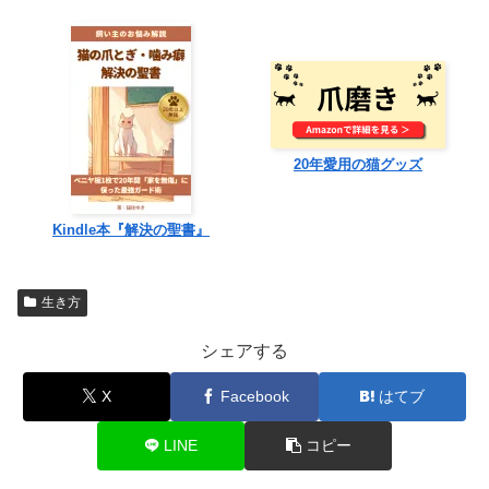
20年愛用の猫グッズ
Kindle本『解決の聖書』
生き方
シェアする
X
Facebook
はてブ
LINE
コピー