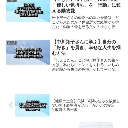
「優しい気持ち」を「行動」に変
える動物愛
松下洸平さんの動物への深い愛情は、ど
こから来たのか？保健所での経験から学
んだ「動物の命を守るための小さな行
動」を、私たち自身の生き方と重ねて考
察します。
【中川翔子さんに学ぶ】自分の
生き方
「好き」を貫き、幸せな人生を掴
む方法
「しょこたん」こと中川翔子さんの生き
方は、私たちにヒントをくれる。いじめ
の経験から独自の感性、そして幸せな結
婚まで。ありのままの自分を愛し、幸せ
を掴む方法について考察します。
【健康の土台】O脚・X脚の悩みを放置し
ないで！経験者が語る「かかとの安定」
と改善の第一歩