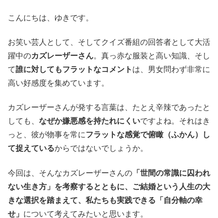
こんにちは、ゆきです。
お笑い芸人として、そしてクイズ番組の回答者として大活
躍中の
カズレーザーさん
。真っ赤な服装と高い知識、そし
て
誰に対してもフラットなコメント
は、男女問わず非常に
高い好感度を集めています。
カズレーザーさんが発する言葉は、たとえ辛辣であったと
しても、
なぜか嫌悪感を持たれにくい
ですよね。それはき
っと、彼が物事を常に
フラットな感覚で俯瞰（ふかん）し
て捉えている
からではないでしょうか。
今回は、そんなカズレーザーさんの
「世間の常識に囚われ
ない生き方」を考察するとともに、ご結婚という人生の大
きな選択を踏まえて、私たちも実践できる「自分軸の幸
せ」
について考えてみたいと思います。