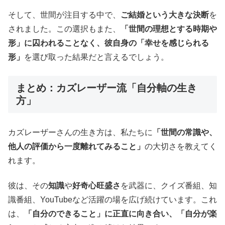
そして、世間が注目する中で、
ご結婚という大きな決断
を
されました。この選択もまた、
「世間の理想とする時期や
形」に囚われることなく、彼自身の「幸せを感じられる
形」
を選び取った結果だと言えるでしょう。
まとめ：カズレーザー流「自分軸の生き
方」
カズレーザーさんの生き方は、私たちに
「世間の常識や、
他人の評価から一度離れてみること」
の大切さを教えてく
れます。
彼は、その
知識
や
好奇心旺盛さ
を武器に、クイズ番組、知
識番組、YouTubeなど活躍の場を広げ続けています。これ
は、
「自分のできること」に正直に向き合い、「自分が楽