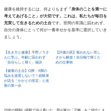
健康を維持するには、何よりもまず
「身体のことを第一に
考えてあげること」が大切です。これは、私たちが毎日を
充実して生きるための土台
です。世間の常識に囚われず、
自分の身体にとって何が一番幸せかを基準に選択していき
ましょう。
【生き方と健康】平野ノラさ
【評価の罠】報われない苦し
んに学ぶ、年齢に囚われず
さから解放！自分軸で輝くた
「自分らしく輝く」秘訣
めの仕事術
【健康の土台】O脚・X脚の
悩みを放置しないで！経験者
が語る「かかとの安定」と改
善の第一歩
20年の猫飼い経験で辿り着いた、我が家の「正解」をご紹介しま