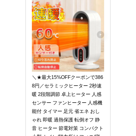
＼★最大15%OFFクーポンで386
8円／セラミックヒーター 2秒速
暖 2段階調節 卓上ヒーター 人感
センサー ファンヒーター 人感機
能付 タイマー 足元 省エネ おし
ゃれ 即暖 過熱保護 転倒オフ 静
音 ヒーター 節電対策 コンパクト 