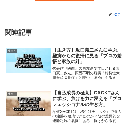
ゆき
関連記事
【生き方】坂口憲二さんに学ぶ、
生き方
難病からの復帰に見る「プロの覚
悟と家族の絆」
代表作『医龍』の再放送で注目される坂
口憲二さん。原因不明の難病「特発性大
腿骨頭壊死症」と闘い、復帰に至るまで
の裏側にあったプロとしての覚悟と、互
いに支え合った夫婦の絆を考察します。
【自己成長の極意】GACKTさん
生き方
に学ぶ、負けを力に変える「プロ
フェッショナルの生き方」
なぜGACKTは『格付けチェック』で個人
81連勝を達成できたのか？彼の驚異的な
連勝記録の裏側にある「負けから徹底的
に学ぶ」姿勢は、仕事や人生で結果を出