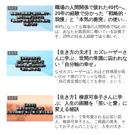
すための最強の自己成長戦略です。
職場の人間関係で疲れた40代へ。
生き方
20年の経験で分かった「戦略的・
我慢」と「本気の衝突」の使い分
け
40代になっても職場の人間関係で悩むの
は、あなたが真面目に働いている証拠で
す。20年の社会人経験で辿り着いた、ス
キルを磨くための「戦略的な我慢」と
「本気の衝突」の使い分け。自分を安売
りしないための働き方を伝えます。
【生き方の天才】カズレーザーさ
生き方
んに学ぶ、世間の常識に囚われな
い「自分軸の幸せ」
なぜカズレーザーはこれほど好感度が高
いのか？彼のフラットな視点、そして
「自己肯定感が低くても幸せ」という持
論と結婚の選択から、私たちも実践でき
る「自分軸の生き方」を考察します。
【生き方】柳原可奈子さんに学
生き方
ぶ、人生の困難を「笑いと愛」に
変える秘訣
元気キャラ」で長年愛されるお笑い芸
人、柳原可奈子さん。ご両親の喪失、そ
してお子さんのことなど、人生の大きな
困難に直面しながらも、なぜ彼女は変わ