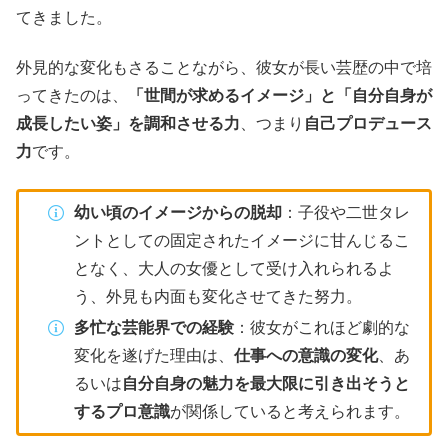
てきました。
外見的な変化もさることながら、彼女が長い芸歴の中で培
ってきたのは、
「世間が求めるイメージ」と「自分自身が
成長したい姿」を調和させる力
、つまり
自己プロデュース
力
です。
幼い頃のイメージからの脱却
：子役や二世タレ
ントとしての固定されたイメージに甘んじるこ
となく、大人の女優として受け入れられるよ
う、外見も内面も変化させてきた努力。
多忙な芸能界での経験
：彼女がこれほど劇的な
変化を遂げた理由は、
仕事への意識の変化
、あ
るいは
自分自身の魅力を最大限に引き出そうと
するプロ意識
が関係していると考えられます。