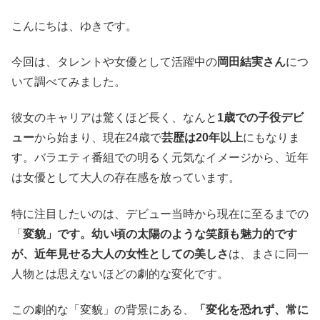
こんにちは、ゆきです。
今回は、タレントや女優として活躍中の
岡田結実さん
につ
いて調べてみました。
彼女のキャリアは驚くほど長く、なんと
1歳での子役デビ
ュー
から始まり、現在24歳で
芸歴は20年以上
にもなりま
す。バラエティ番組での明るく元気なイメージから、近年
は女優として大人の存在感を放っています。
特に注目したいのは、デビュー当時から現在に至るまでの
「
変貌」です。幼い頃の太陽のような笑顔も魅力的です
が、近年見せる大人の女性としての美しさ
は、まさに同一
人物とは思えないほどの劇的な変化です。
この劇的な「変貌」の背景にある、
「変化を恐れず、常に