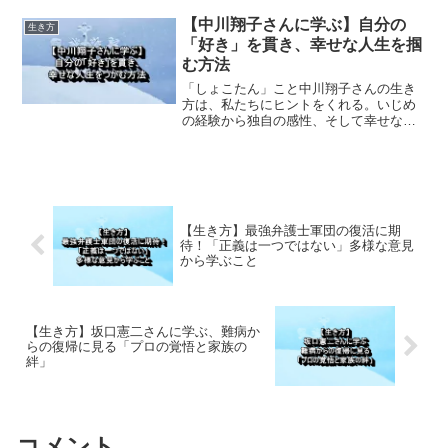
らぬ明るさを保てるのか？その生きる力
に迫ります。
【中川翔子さんに学ぶ】自分の
生き方
「好き」を貫き、幸せな人生を掴
む方法
「しょこたん」こと中川翔子さんの生き
方は、私たちにヒントをくれる。いじめ
の経験から独自の感性、そして幸せな結
婚まで。ありのままの自分を愛し、幸せ
を掴む方法について考察します。
【生き方】最強弁護士軍団の復活に期
待！「正義は一つではない」多様な意見
から学ぶこと
【生き方】坂口憲二さんに学ぶ、難病か
らの復帰に見る「プロの覚悟と家族の
絆」
コメント